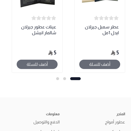
عطر سمبل جيرلان
عينات عطور جيرلان
ايدل 1مل
شالمار انيشل
5
5
أضف للسلة
أضف للسلة
المتجر
معلومات
عطور أمواج
الدفع والتوصيل