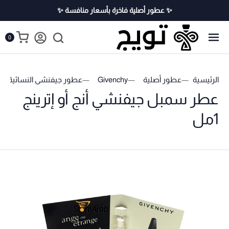
✨ عطور أصلية فاخرة بأسعار منافسة ✨
0
الرئيسية
عطور أصلية
Givenchy
عطور جيفنشي النسائية
عطر سمبل جيفنشي أنج أو إترينج
1مل