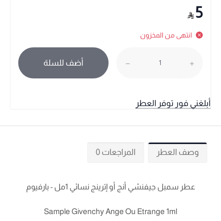
5
انتهى من المخزون
أضف للسلة
أبلغني فور توفر العطر
وصف العطر
المراجعات 0
عطر سمبل جيفنشي أنج أو إترينج نسائي 1مل - بارفيوم
Sample Givenchy Ange Ou Etrange 1ml