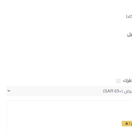
دا
يل
طرك
ر
7