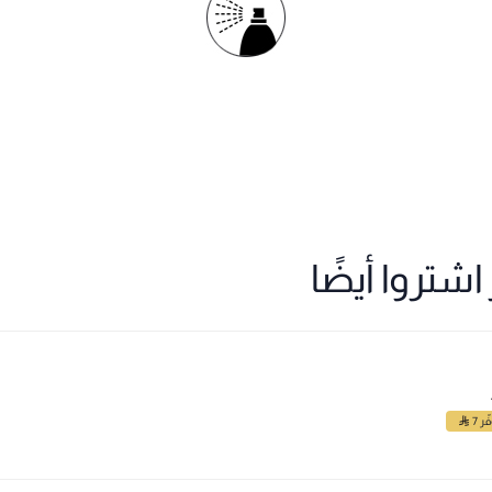
شتروا أيضًا
ّر 7