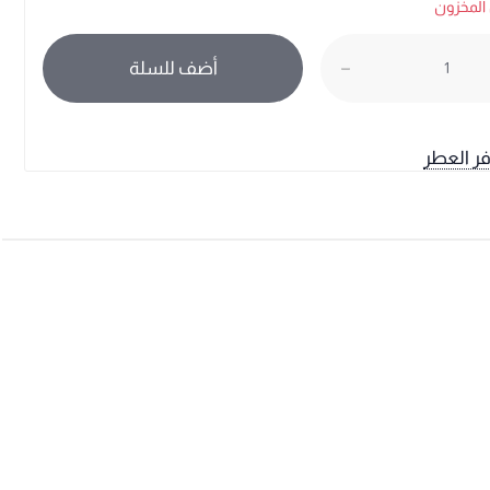
المخزون
أضف للسلة
فر العطر