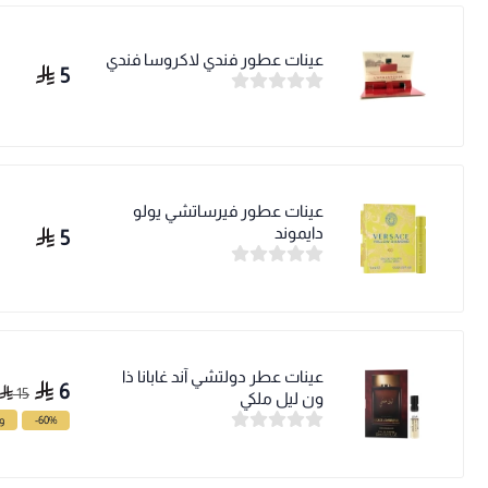
عينات عطور فندي لاكروسا فندي
5
عينات عطور فيرساتشي يولو
دايموند
5
عينات عطر دولتشي آند غابانا ذا
6
15
ون ليل ملكي
-60%
وف