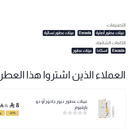
التصنيفات:
عينات عطور أصلية
Escada
عينات عطور نسائية
الكلمات الشائعة:
Escada
اسكادا
عينات عطور
العملاء الذين اشتروا هذا العطر ا
عينات عطور ديور جادور أو دو
8
15
بارفيوم
-47%
وف