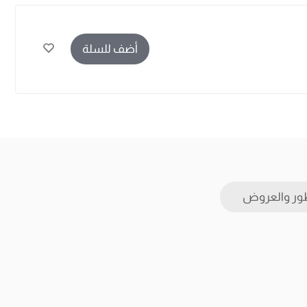
أضف للسلة
ور والعروض