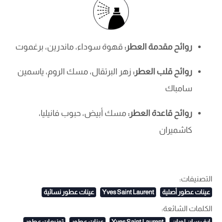
روائح مقدمة العطر:
قهوة سوداء، ماندرين، برغموت
روائح قلب العطر:
زهر البرتقال، مسك الروم، ياسمين
سامباك
روائح قاعدة العطر:
مسك أبيض، حبوب فانيليا،
كاشميران
التصنيفات:
عينات عطور أصلية
Yves Saint Laurent
عينات عطور نسائية
الكلمات الشائعة:
إيف سان لوران
Yves Saint Laurent
عينات عطور
توزيعات عطور