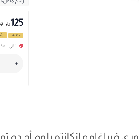
125
20
- 70 %
وفّ
تبقى 1 فقط، سارع بالطلب
ي فيراغامو انكانتو بلوم أو دو تو