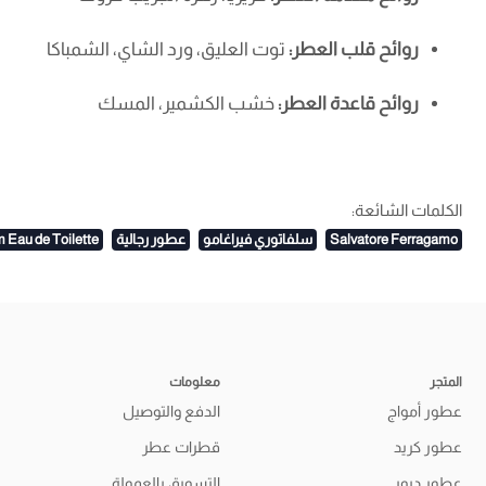
روائح قلب العطر:
توت العليق، ورد الشاي، الشمباكا
روائح قاعدة العطر:
خشب الكشمير، المسك
الكلمات الشائعة:
Salvatore Ferragamo
سلفاتوري فيراغامو
عطور رجالية
 Eau de Toilette
المتجر
معلومات
عطور أمواج
الدفع والتوصيل
عطور كريد
قطرات عطر
عطور ديور
التسويق بالعمولة