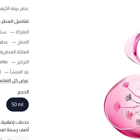
عطر برقة الأزها
تفاصيل العطر:
الماركة
سلف
المنتج
عطر 
العائلة العطرية
التركيز
ette
بلد المنشأ
إ
عرض كل التفاص
الحجم:
50 ml
خدمات إضافية:
أضف رسمة لع