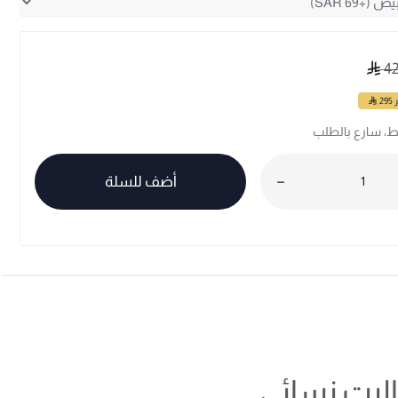
4
ر
295
أضف للسلة
اليت نسائي