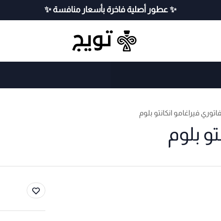
✨ عطور أصلية فاخرة بأسعار منافسة ✨
وري فيراغامو انكانتو بلوم
و بلوم