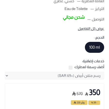
العائلة العطرية
خشبي، عطري
التركيز
Eau de Toilette
شحن مجاني
التوصيل
عرض كل التفاصيل
الحجم:
100 ml
خدمات إضافية:
أضف رسمة لعطرك
350
570
- 39 %
وفّر
220