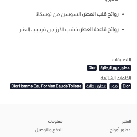
روائح قلب العطر:
السوسن من توسكانا
روائح قاعدة العطر:
خشب الأرز من فرجينيا، العنبر
التصنيفات:
عطور ديور الرجالية
Dior
الكلمات الشائعة:
Dior
ديور
عطور رجالية
Dior Homme Eau For Men Eau de Toilette
المتجر
معلومات
عطور أمواج
الدفع والتوصيل