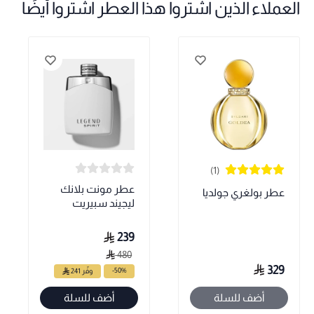
العملاء الذين اشتروا هذا العطر اشتروا أيضًا
(1)
عطر مونت بلانك
عطر بولغري جولديا
ليجيند سبيريت
239
480
329
-50%
وفّر 241
أضف للسلة
أضف للسلة