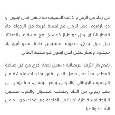
كن رجلاً من الرقي والأناقة الحقيقية مع دنهل لندن ايقون أو
دو بارفيوم، عطر للرجال مع لمسة فريدة من الرجولة. ماء
العطر الأنيق لرجل ذو طراز كلاسيكي مع لمسة من الحداثة.
رجل نبيل وذكي. حضوره محسوس دائمًا، فهو أنيق بلا
مجهود، وعطر دنهل لندن ايقون هو ملحقه المثالي.
تقدم دار الأزياء البريطانية دانهيل تحفة أخرى من فن صناعة
العطور. يبدأ عطر دنهل لندن ايقون بمكونات منعشة من
البرغموت الإيطالي والخزامى وزهر البرتقال، مما يؤدي إلى
قلب رجولي من الجلد وطحلب السنديان والعود. تستقبل
الرائحة لمسة حارة تقريبًا في القاعدة مع نفحات من الفلفل
الأسود والهيل.