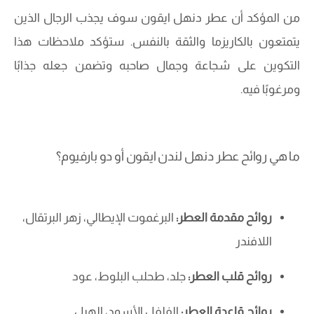
من المؤكد أن عطر دنهل ايقون سوف يجذب الرجال الذين
يتمتعون بالكاريزما والثقة بالنفس. ستؤكد ملاحظات هذا
التكوين على شجاعة وجمال صاحبه وتضمن جعله جذابًا
ومرغوبًا فيه.
ما هي روائح عطر دنهل لندن ايقون أو دو بارفيوم؟
روائح مقدمة العطر:
البرغموت الإيطالي، زهر البرتقال،
اللافندر
روائح قلب العطر:
جلد، طحلب البلوط، عود
روائح قاعدة العطر:
الفلفل الأسود، الهيل