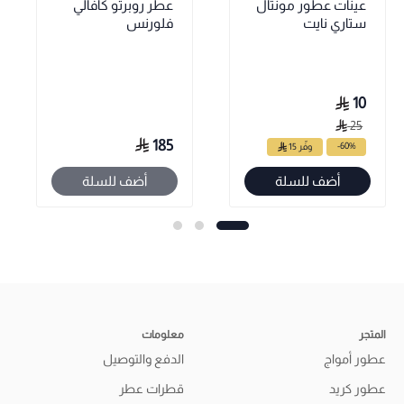
عينات عطور مونتال
عطر روبرتو كافالي
ستاري نايت
فلورنس
10
25
185
-60%
وفّر 15
أضف للسلة
أضف للسلة
المتجر
معلومات
عطور أمواج
الدفع والتوصيل
عطور كريد
قطرات عطر