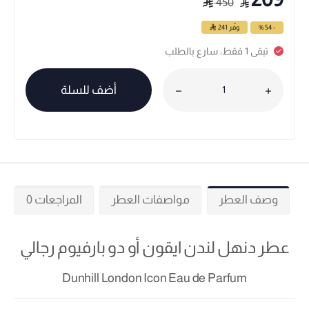
450
- 54 %
وفّر
241
تبقى 1 فقط، سارع بالطلب
أضف للسلة
وصف العطر
مواصفات العطر
المراجعات 0
عطر دنهل لندن ايقون أو دو بارفيوم رجالي
Dunhill London Icon Eau de Parfum