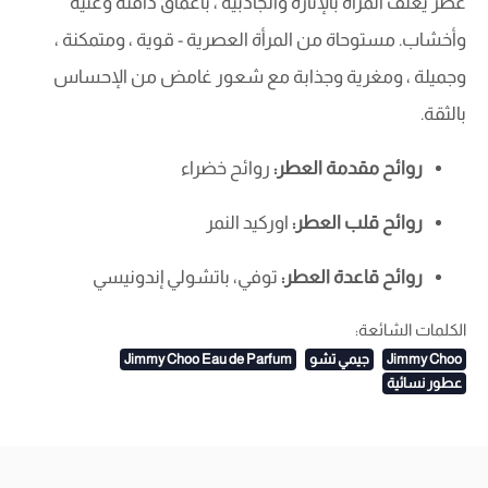
عطر يغلف المرأة بالإثارة والجاذبية ، بأعماق دافئة وغنية
وأخشاب. مستوحاة من المرأة العصرية - قوية ، ومتمكنة ،
وجميلة ، ومغرية وجذابة مع شعور غامض من الإحساس
بالثقة.
روائح مقدمة العطر:
روائح خضراء
روائح قلب العطر:
اوركيد النمر
روائح قاعدة العطر:
توفي، باتشولي إندونيسي
الكلمات الشائعة:
Jimmy Choo
جيمي تشو
Jimmy Choo Eau de Parfum
عطور نسائية