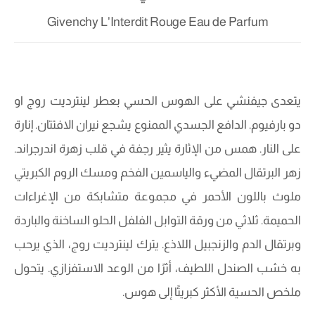
Givenchy L'Interdit Rouge Eau de Parfum
يتعدى جيفنشي على الهوس الحسي بعطر لينترديت روج او
دو بارفيوم. الدافع الجسدي الممنوع يشجع نيران الافتتان. إنارة
على النار. همس من الإثارة يثير رجفة في قلب زهرة اندرجراند.
زهر البرتقال المضيء والياسمين الفخم ومسك الروم الكبريتي
ملوث باللون الأحمر في مجموعة متشابكة من الإغراءات
الحميمة. ثلاثي من ورقة التوابل الفلفل الحلو الساخنة والباردة
وبرتقال الدم والزنجبيل اللاذع. يترك لينترديت روج، الذي يرحب
به خشب الصندل اللطيف، أثرًا من الوعد الاستفزازي. يتحول
ملخص الحسية الأكثر كبريتًا إلى هوس.