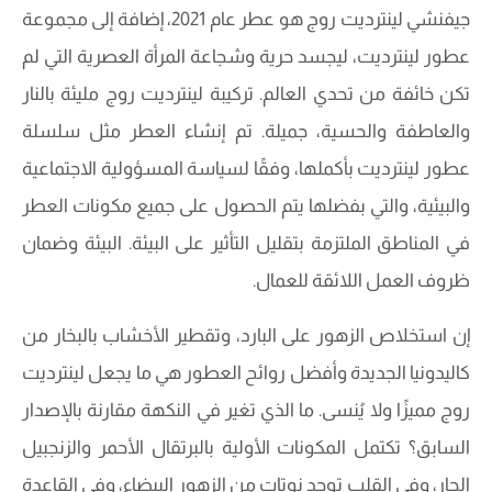
جيفنشي لينترديت روج هو عطر عام 2021، إضافة إلى مجموعة
عطور لينترديت، ليجسد حرية وشجاعة المرأة العصرية التي لم
تكن خائفة من تحدي العالم. تركيبة لينترديت روج مليئة بالنار
والعاطفة والحسية، جميلة. تم إنشاء العطر مثل سلسلة
عطور لينترديت بأكملها، وفقًا لسياسة المسؤولية الاجتماعية
والبيئية، والتي بفضلها يتم الحصول على جميع مكونات العطر
في المناطق الملتزمة بتقليل التأثير على البيئة. البيئة وضمان
ظروف العمل اللائقة للعمال.
إن استخلاص الزهور على البارد، وتقطير الأخشاب بالبخار من
كاليدونيا الجديدة وأفضل روائح العطور هي ما يجعل لينترديت
روج مميزًا ولا يُنسى. ما الذي تغير في النكهة مقارنة بالإصدار
السابق؟ تكتمل المكونات الأولية بالبرتقال الأحمر والزنجبيل
الحار، وفي القلب توجد نوتات من الزهور البيضاء، وفي القاعدة