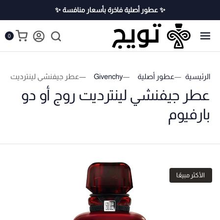
✨ عطور أصلية فاخرة بأسعار منافسة ✨
0
الرئيسية
عطور أصلية
Givenchy
عطر جيفنشي لينترديت روج أ
عطر جيفنشي لينترديت روج أو دو
بارفيوم
الأكثر مبيعًا