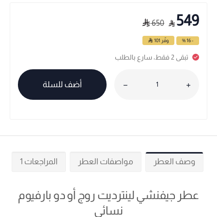
549
650
- 16 %
وفّر
101
تبقى 2 فقط، سارع بالطلب
أضف للسلة
وصف العطر
مواصفات العطر
المراجعات 1
عطر جيفنشي لينترديت روج أو دو بارفيوم
نسائي