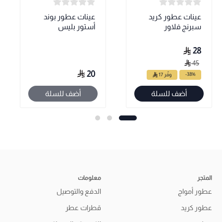
عينات عطور كريد
عينات عطور بوند
سبرنج فلاور
أستور بليس
28
45
20
-38%
وفّر 17
أضف للسلة
أضف للسلة
المتجر
معلومات
عطور أمواج
الدفع والتوصيل
عطور كريد
قطرات عطر