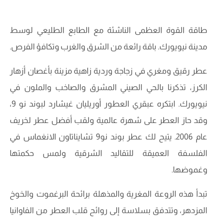
طاقة القوة العظمى الناشئة مع الطابع الطليعي لوسط
مدينة نيويورك. باقة رائعة من الشرق والغرب وتكافؤ الفرص.
عطر رقيق ومغري في زجاجة وردية زاهية مزينة بأغصان أزهار
الكرز، تذكرنا بالحي الصيني المشرق والصاخب والملون في
نيويورك. ابتكره عبقري العطور أوريليان غيشارد لبوند نو 9،
وقد حاز العطر على شهرة عالمية ولقب أفضل عطر لخريف
عام 2006. يتيح لك عطر بوند نو9 تشايناتاون الانغماس في
الفلسفة العميقة للتقاليد الشرقية ولمس حكمتها
وغموضها.
تبدأ هذه الروعة المغرية والمذهلة برائحة البرغموت والخوخ
المزدهر، وتتدفق بسلاسة إلى روائح قلب العطر من الفاوانيا