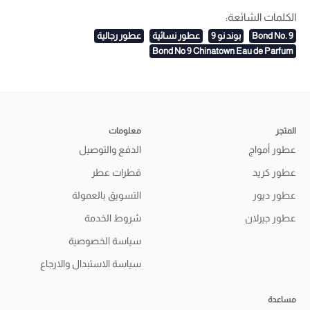
الكلمات الشائعة:
Bond No. 9
بوند نو 9
عطور نسائية
عطور رجالية
Bond No 9 Chinatown Eau de Parfum
المتجر
معلومات
عطور أمواج
الدفع والتوصيل
عطور كريد
قطرات عطر
عطور ديور
التسويق بالعمولة
عطور جيرلان
شروط الخدمة
سياسة الخصوصية
سياسة الاستبدال والارجاع
مساعدة