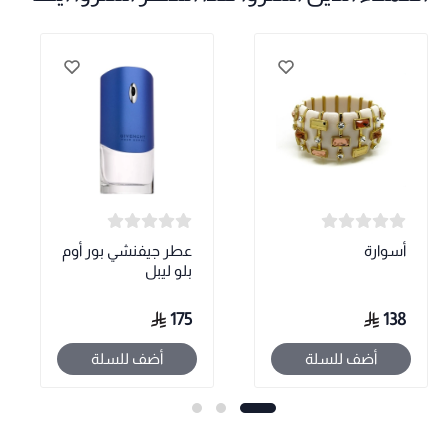
أسوارة
عطر جيفنشي بور أوم
بلو ليبل
175
138
أضف للسلة
أضف للسلة