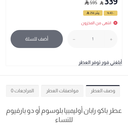
339
595
- 43 %
وفّر
256
انتهى من المخزون
أضف للسلة
أبلغني فور توفر العطر
وصف العطر
مواصفات العطر
المراجعات 0
عطر باكو رابان أوليمبيا بلوسوم أو دو بارفيوم
للنساء