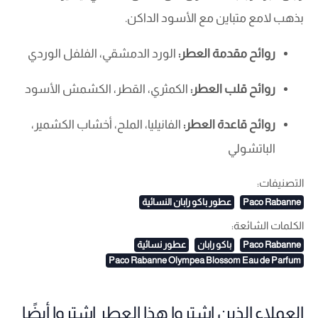
بذهب لامع متباين مع الأسود الداكن.
روائح مقدمة العطر:
الورد الدمشقي، الفلفل الوردي
روائح قلب العطر:
الكمثري، القطر، الكشمش الأسود
روائح قاعدة العطر:
الفانيليا، الملح، أخشاب الكشمير،
الباتشولي
التصنيفات:
Paco Rabanne
عطور باكو رابان النسائية
الكلمات الشائعة:
Paco Rabanne
باكو رابان
عطور نسائية
Paco Rabanne Olympea Blossom Eau de Parfum
العملاء الذين اشتروا هذا العطر اشتروا أيضًا