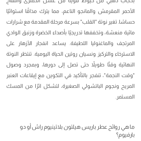
بحجاب ذهبي من خيوط قوية من عسل الكمثرى والتفاح
الأحمر المقرمش والمانجو الناعم، مما يترك مذاقًا استوائيًا
حساسًا. تغير نوتة "القلب" بسرعة مرحلة المقدمة مع شرارات
مائية منعشة، وتخففها تدريجيًا بأصداء الخضرة وزنبق الوادي
المرتجف والماغنوليا اللطيفة. يساعد انفجار الأزهار على
الاسترخاء والتركيز ونسيان روتين الحياة اليومية. تنتظر النوتة
النهائية وقتًا طويلاً حتى تصل إلى دورها، وبمجرد وصول
"وقت النجمة"، تنفجر بالتأكيد في التكوين مع إيقاعات العنبر
المريح ونجوم الباتشولي الصغيرة، لتشكل اثرًا من المسك
المستمر.
ما هي روائح عطر باريس هيلتون بلاتينيوم راش أو دو
بارفيوم؟