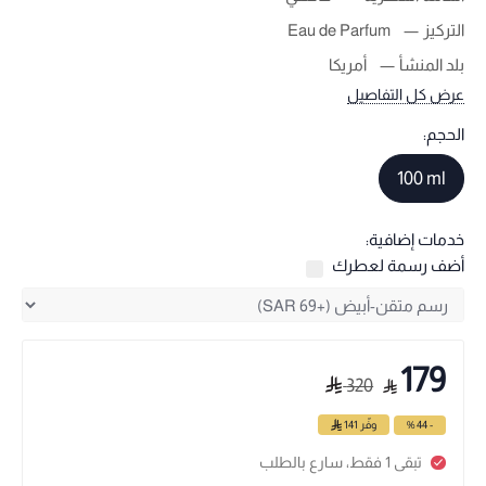
التركيز
Eau de Parfum
بلد المنشأ
أمريكا
عرض كل التفاصيل
الحجم:
100 ml
خدمات إضافية:
أضف رسمة لعطرك
179
320
- 44 %
وفّر
141
تبقى 1 فقط، سارع بالطلب