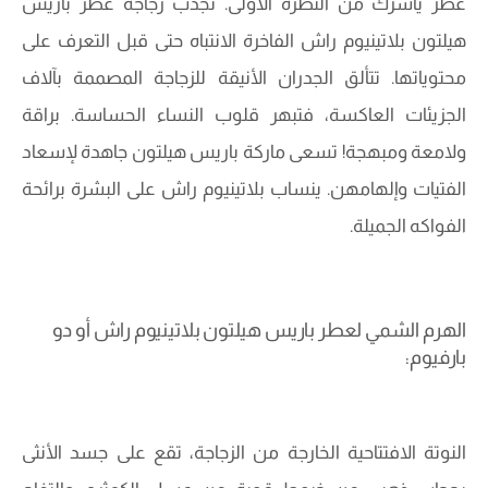
عطر يأسرك من النظرة الأولى. تجذب زجاجة عطر باريس
هيلتون بلاتينيوم راش الفاخرة الانتباه حتى قبل التعرف على
محتوياتها. تتألق الجدران الأنيقة للزجاجة المصممة بآلاف
الجزيئات العاكسة، فتبهر قلوب النساء الحساسة. براقة
ولامعة ومبهجة! تسعى ماركة باريس هيلتون جاهدة لإسعاد
الفتيات وإلهامهن. ينساب بلاتينيوم راش على البشرة برائحة
الفواكه الجميلة.
الهرم الشمي لعطر باريس هيلتون بلاتينيوم راش أو دو
بارفيوم:
النوتة الافتتاحية الخارجة من الزجاجة، تقع على جسد الأنثى