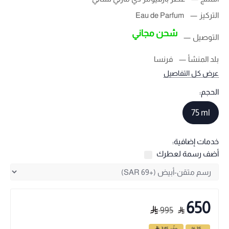
التركيز
Eau de Parfum
شحن مجاني
التوصيل
بلد المنشأ
فرنسا
عرض كل التفاصيل
الحجم:
75 ml
خدمات إضافية:
أضف رسمة لعطرك
650
995
- 35 %
وفّر
345