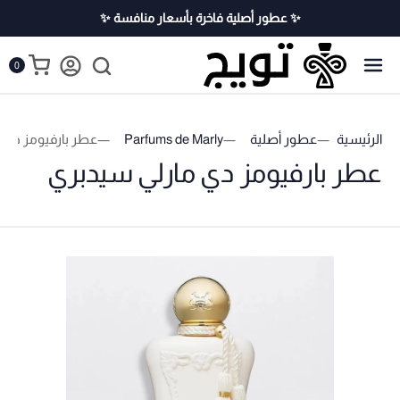
✨ عطور أصلية فاخرة بأسعار منافسة ✨
0
الرئيسية
عطور أصلية
Parfums de Marly
عطر بارفيومز دي 
عطر بارفيومز دي مارلي سيدبري