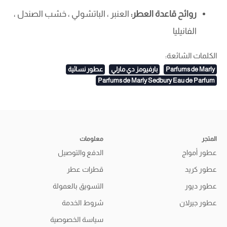
روائح قاعدة العطر:
العنبر ، الباتشولي ، خشب الصندل ،
الفانيليا
الكلمات الشائعة:
Parfums de Marly
بارفيومز دي مارلي
عطور نسائية
Parfums de Marly Sedbury Eau de Parfum
المتجر
معلومات
عطور أمواج
الدفع والتوصيل
عطور كريد
قطرات عطر
عطور ديور
التسويق بالعمولة
عطور جيرلان
شروط الخدمة
سياسة الخصوصية