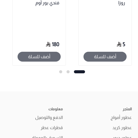
روزا
فندي بور أوم
180
5
أضف للسلة
أضف للسلة
المتجر
معلومات
عطور أمواج
الدفع والتوصيل
عطور كريد
قطرات عطر
عطور ديور
التسويق بالعمولة