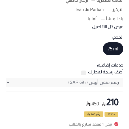
العائلة العطرية
أزهار، فاكهي
التركيز
Eau de Parfum
بلد المنشأ
ألمانيا
عرض كل التفاصيل
الحجم:
75 ml
خدمات إضافية:
أضف رسمة لعطرك
210
450
- 53 %
وفّر
240
تبقى 1 فقط، سارع بالطلب