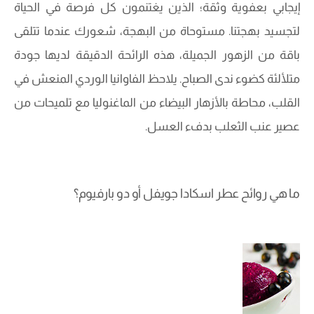
إيجابي بعفوية وثقة؛ الذين يغتنمون كل فرصة في الحياة
لتجسيد بهجتنا. مستوحاة من البهجة، شعورك عندما تتلقى
باقة من الزهور الجميلة، هذه الرائحة الدقيقة لديها جودة
متلألئة كضوء ندى الصباح. يلاحظ الفاوانيا الوردي المنعش في
القلب، محاطة بالأزهار البيضاء من الماغنوليا مع تلميحات من
عصير عنب الثعلب بدفء العسل.
ما هي روائح عطر اسكادا جويفل أو دو بارفيوم؟