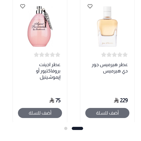
عطر هيرميس جور
عطر اجينت
دي هيرميس
بروفاكتيور أو
إيموشينيل
75
229
أضف للسلة
أضف للسلة