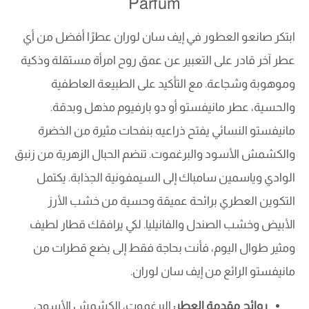
Parfum
ابتكر صانعو العطور في إيف سان لوران عطرًا أفضل من أي
عطر آخر قادر على التعبير عن عمق روح امرأة مستقلة وذكية
وموهوبة وشجاعة. مع التأكيد على الطبيعة العاطفية
والحسية، عطر مانيفستو أو دو بارفيوم مذهل وبدقة.
مانيفستو النسائي يفتح ذراعيه بنفحات مثيرة من الخضرة
والكشمش الأسود والبرغموت. تنضم الحبال الزهرية من زنبق
الوادي وياسمين سامباك إلى السيمفونية الجذابة. يكتمل
التكوين العطري برائحة عميقة وحسية من خشب الأرز
الأبيض وخشب الصندل والفانيليا. لكي يرافقك قطار لطيف
ومثير طوال اليوم، فأنت بحاجة فقط إلى بضع قطرات من
مانيفستو الرائع من إيف سان لوران.
روائح مقدمة العطر:
البرغموت، الكشمش الأسود،