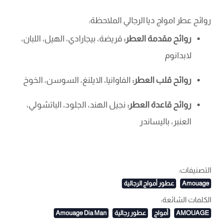
روائح عطر امواج ديا الرجالي الملاحظة:
روائح مقدمة العطر:
قريضة، بيجارادي، الهيل، اللبان،
لابدانوم
روائح قلب العطر:
الفاوانيا، الايلنغ، السوسن، الخوخ
روائح قاعدة العطر:
نجيل الهند، الجلود، الباتشولي،
العنبر، باليساندر
التصنيفات:
Amouage
عطور أمواج الرجالية
الكلمات الشائعة:
AMOUAGE
أمواج
عطور رجالية
Amouage Dia Man