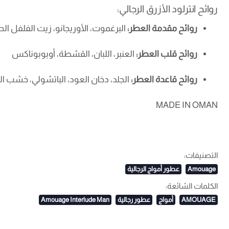
روائح انترلود الأزرق الرجالي:
روائح مقدمة العطر:
البرغموت، الأوريجانو، زيت الفلفل الح
روائح قلب العطر:
العنبر، اللبان، القشطة، أوبوبوناكس
روائح قاعدة العطر:
الجلد، دخان العود، الباتشولي، خشب ا
MADE IN OMAN
التصنيفات:
Amouage
عطور أمواج الرجالية
الكلمات الشائعة:
AMOUAGE
أمواج
عطور رجالية
Amouage Interlude Man