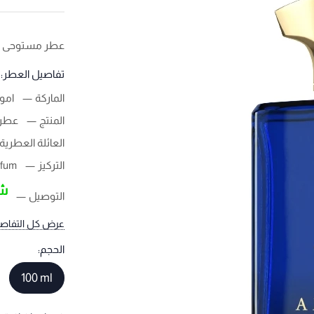
عطر مستوحى م
تفاصيل العطر:
الماركة
امو
المنتج
عطر 
العائلة العطرية
التركيز
rfum
شح
التوصيل
عرض كل التفاص
الحجم:
100 ml