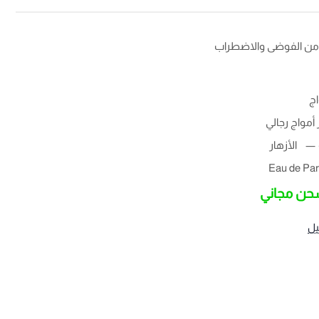
ن الفوضى والاضطراب
اج
أمواج رجالي
الأزهار
Eau de Pa
ن مجاني
يل