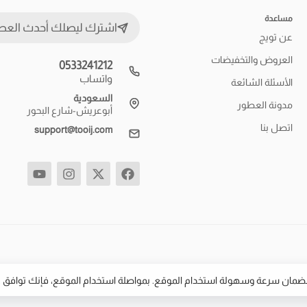
مساعدة
اشترك ليصلك أحدث العط
عن تويج
العروض والتخفيضات
0533241212
واتساب
الأسئلة الشائعة
السعودية
مدونة العطور
أبوعريش-شارع البحور
اتصل بنا
support@tooij.com
لضمان سرعة وسهولة استخدام الموقع. بمواصلة استخدام الموقع، فإنك تواف