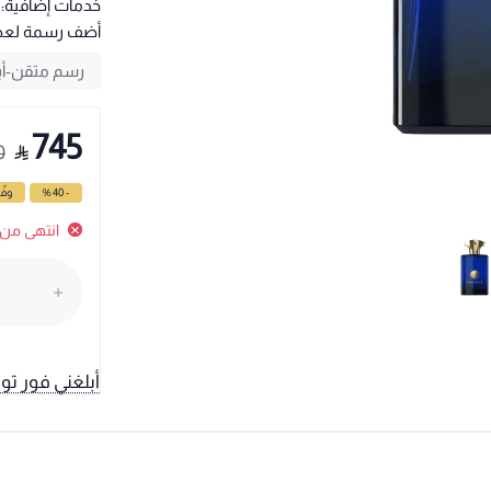
خدمات إضافية:
أضف رسمة لع
745
0
- 40 %
وفّ
انتهى من 
أبلغني فور تو