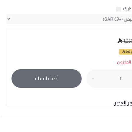
طرك
1,25
ر
505
المخزون
أضف للسلة
فر العطر