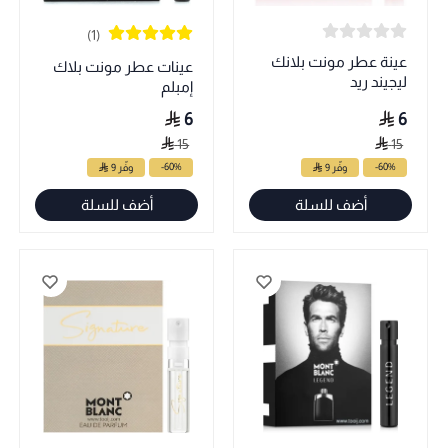
(1)
عينة عطر مونت بلانك
عينات عطر مونت بلاك
ليجيند ريد
إمبلم
6
6
15
15
-60%
-60%
وفّر 9
وفّر 9
أضف للسلة
أضف للسلة