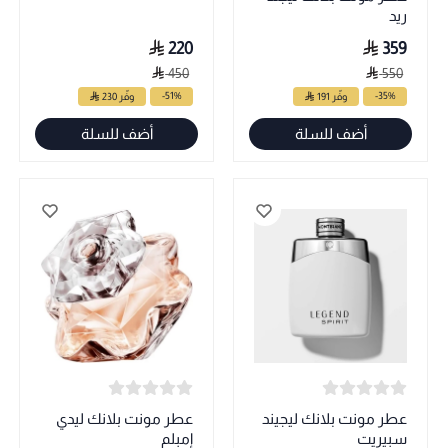
ريد
220
359
450
550
-51%
-35%
وفّر 191
وفّر 230
أضف للسلة
أضف للسلة
عطر مونت بلانك ليجيند
عطر مونت بلانك ليدي
سبيريت
إمبلم