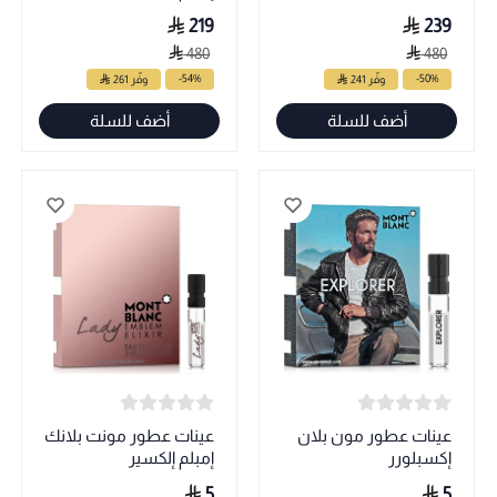
219
239
480
480
-54%
-50%
وفّر 241
وفّر 261
أضف للسلة
أضف للسلة
عينات عطور مون بلان
عينات عطور مونت بلانك
إكسبلورر
إمبلم إلكسير
5
5