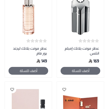
عطر مونت بلانك إمبلم
عطر مونت بلانك ليجند
انتنس
بور فام
149
169
أضف للسلة
أضف للسلة