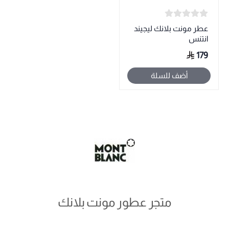
عطر مونت بلانك ليجيند
انتنس
179
أضف للسلة
متجر عطور مونت بلانك