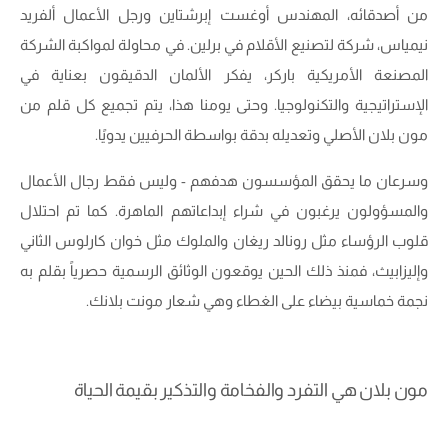
من أصدقائه، المهندس أوغست إبرشتاين ورجل الأعمال ألفريد
نيمياس، شركة لتصنيع الأقلام في برلين. في محاولة لمواكبة الشركة
المصنعة الأمريكية باركر، يفكر الألمان الدقيقون بعناية في
الإستراتيجية والتكنولوجيا. وحتى يومنا هذا، يتم تجميع كل قلم من
مون بلان الأصلي وتعديله بدقة بواسطة الحرفيين يدويًا.
وسرعان ما يحقق المؤسسون هدفهم - وليس فقط رجال الأعمال
والمسؤولون يرغبون في شراء إبداعاتهم الماهرة. كما تم احتلال
قلوب الرؤساء مثل رونالد ريغان والملوك مثل خوان كارلوس الثاني
وإليزابيث، فمنذ ذلك الحين يوقعون الوثائق الرسمية حصرياً بقلم به
نجمة خماسية بيضاء على الغطاء وهي شعار مونت بلانك.
مون بلان هي التفرد والفخامة والتذكير بقيمة الحياة