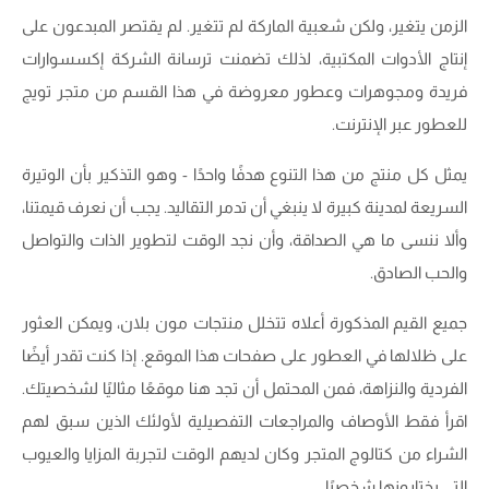
الزمن يتغير، ولكن شعبية الماركة لم تتغير. لم يقتصر المبدعون على
إنتاج الأدوات المكتبية، لذلك تضمنت ترسانة الشركة إكسسوارات
فريدة ومجوهرات وعطور معروضة في هذا القسم من متجر تويج
للعطور عبر الإنترنت.
يمثل كل منتج من هذا التنوع هدفًا واحدًا - وهو التذكير بأن الوتيرة
السريعة لمدينة كبيرة لا ينبغي أن تدمر التقاليد. يجب أن نعرف قيمتنا،
وألا ننسى ما هي الصداقة، وأن نجد الوقت لتطوير الذات والتواصل
والحب الصادق.
جميع القيم المذكورة أعلاه تتخلل منتجات مون بلان، ويمكن العثور
على ظلالها في العطور على صفحات هذا الموقع. إذا كنت تقدر أيضًا
الفردية والنزاهة، فمن المحتمل أن تجد هنا موقعًا مثاليًا لشخصيتك.
اقرأ فقط الأوصاف والمراجعات التفصيلية لأولئك الذين سبق لهم
الشراء من كتالوج المتجر وكان لديهم الوقت لتجربة المزايا والعيوب
التي يختارونها شخصيًا.