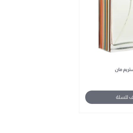
ريم مان
 للسلة