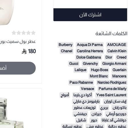
اشترك الآن
الكلمات الشائعة
عطر بول سميث بورت
Burberry
Acqua Di Parma
AMOUAGE
180
Chanel
Carolina Herrera
Calvin Klein
Dolce Gabbana
Dior
Creed
Gucci
Givenchy
Giorgio Armani
أضف
Lalique
Hugo Boss
Guerlain
Mont Blanc
Mancera
Paco Rabanne
Narciso Rodriguez
Versace
Parfums de Marly
Yves Saint Laurent
أكوا دي بارما
أمواج
إيف سان لوران
بارفيومز دي مارلي
باكو رابان
بربري
توزيعات عطور
جورجيو أرماني
جيرلان
جيفنشي
دولتشي آند غابانا
ديور
شانيل
عطور رجالية
عطور ميني
عطور نسائية