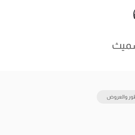
سميث
ور والعروض