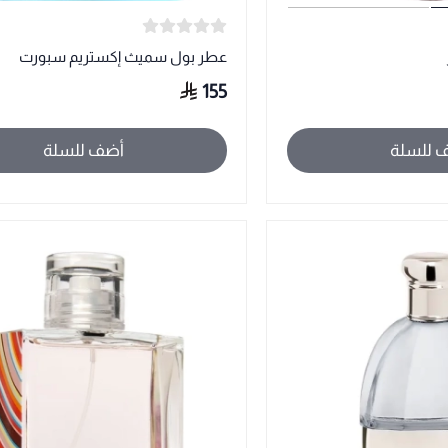
عطر بول سميث إكستريم سبورت
155
 للسلة
أضف للسلة