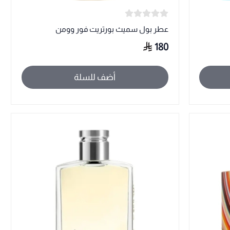
عطر بول سميث بورتريت فور وومن
180
أضف للسلة