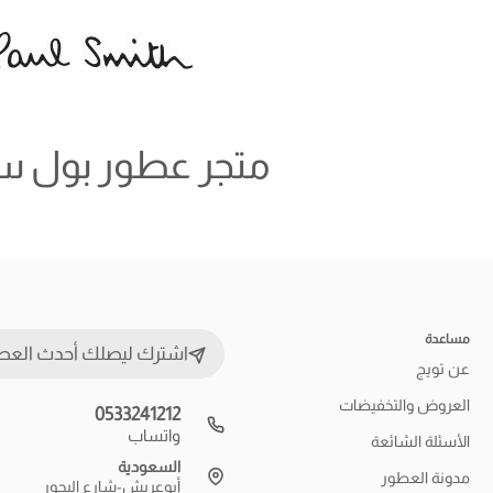
متجر عطور بول 
مساعدة
اشترك ليصلك أحدث العط
عن تويج
العروض والتخفيضات
0533241212
واتساب
الأسئلة الشائعة
السعودية
مدونة العطور
أبوعريش-شارع البحور