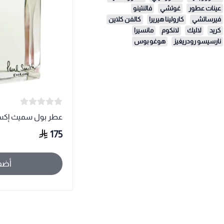
عينات عطور
غوتشي
فالنتينو
فيرساتشي
كارولينا هيريرا
كالفن كلاين
كريد
لاليك
لانكوم
مانسيرا
نارسيسو رودريغيز
هوغو بوس
عطر بول سميث إكست
175
أضف