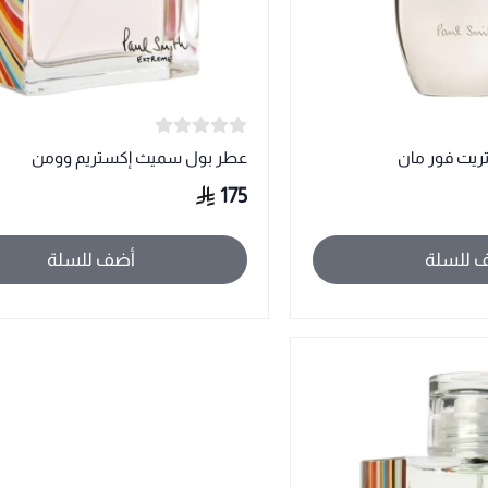
ريت فور مان
عطر بول سميث إكستريم وومن
175
 للسلة
أضف للسلة