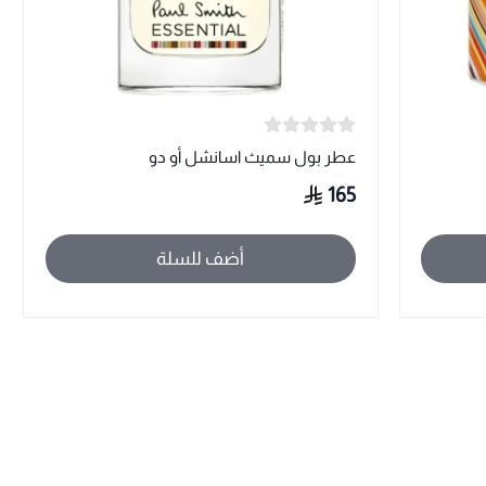
عطر بول سميث اسانشل أو دو
165
أضف للسلة