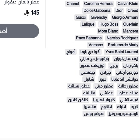
عطر بالمان ديفوار
Chanel
Carolina Herrera
Calvin Klein
Dolce Gabbana
Dior
Creed
145
Gucci
Givenchy
Giorgio Armani
Lalique
Hugo Boss
Guerlain
أضف
Mont Blanc
Mancera
Paco Rabanne
Narciso Rodriguez
Versace
Parfums de Marly
Yves Saint Laurent
أكوا دي بارما
أمواج
إيف سان لوران
بارفيومز دي مارلي
باكو رابان
بربري
توزيعات عطور
جورجيو أرماني
جيرلان
جيفنشي
دولتشي آند غابانا
ديور
شانيل
عطور رجالية
عطور ميني
عطور نسائية
عينات عطور
غوتشي
فالنتينو
فيرساتشي
كارولينا هيريرا
كالفن كلاين
كريد
لاليك
لانكوم
مانسيرا
نارسيسو رودريغيز
هوغو بوس