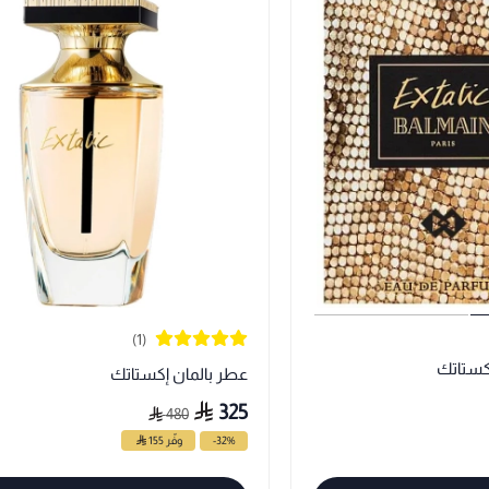
(1)
كستاتك
عطر بالمان إكستاتك
325
480
-32%
وفّر 155