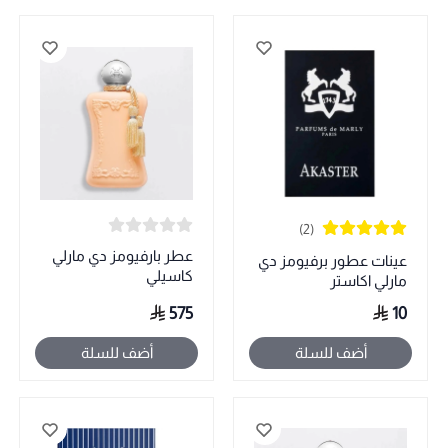
(2)
عطر بارفيومز دي مارلي
عينات عطور برفيومز دي
كاسيلي
مارلي اكاستر
575
10
أضف للسلة
أضف للسلة