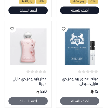
-36%
-33%
وفّر 361
وفّر 451
أضف للسلة
أضف للسلة
عينات عطور برفيومز دي
عطر بارفيومز دي مارلي
مارلي سيدلي
ديلينا
820
15
أضف للسلة
أضف للسلة