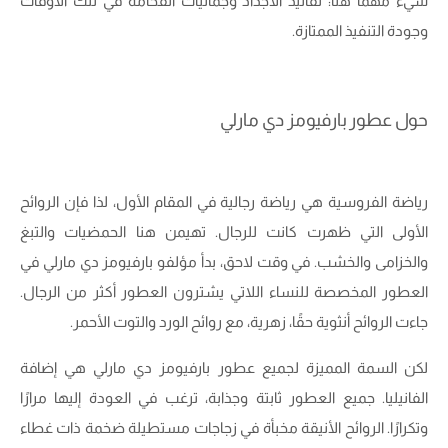
شيء مهمًا هنا: تقاليد الأجداد وجماليات الفخامة في تلك الأوقات
وجودة التنفيذ الممتازة.
حول عطور بارفيومز دي مارلي
رياضة الفروسية هي رياضة رجالية في المقام الأول، لذا فإن الروائح
الأولى التي ظهرت كانت للرجال. تهيمن هنا الحمضيات والتبغ
والخزامى والخشب. في وقت لاحق، بدأ مؤلفو بارفيومز دي مارلي في
العطور المخصصة للنساء اللاتي يشترون العطور أكثر من الرجال.
جاءت الروائح أنثوية حقًا، زهرية، مع روائح الورد والتوت الأحمر.
لكن السمة المميزة لجميع عطور بارفيومز دي مارلي هي إضافة
الفانيليا. جميع العطور ثابتة وجذابة، ترغب في العودة إليها مرارًا
وتكرارًا. الروائح الأنيقة مخبأة في زجاجات مستطيلة ضخمة ذات غطاء