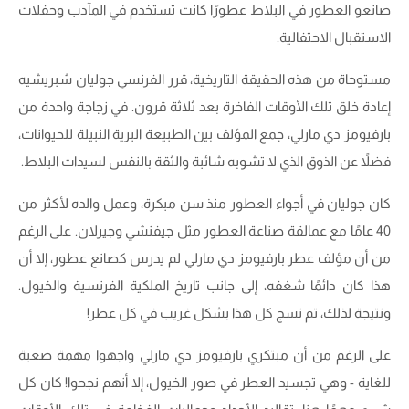
صانعو العطور في البلاط عطورًا كانت تستخدم في المآدب وحفلات
الاستقبال الاحتفالية.
مستوحاة من هذه الحقيقة التاريخية، قرر الفرنسي جوليان شبريشيه
إعادة خلق تلك الأوقات الفاخرة بعد ثلاثة قرون. في زجاجة واحدة من
بارفيومز دي مارلي، جمع المؤلف بين الطبيعة البرية النبيلة للحيوانات،
فضلاً عن الذوق الذي لا تشوبه شائبة والثقة بالنفس لسيدات البلاط.
كان جوليان في أجواء العطور منذ سن مبكرة، وعمل والده لأكثر من
40 عامًا مع عمالقة صناعة العطور مثل جيفنشي وجيرلان. على الرغم
من أن مؤلف عطر بارفيومز دي مارلي لم يدرس كصانع عطور، إلا أن
هذا كان دائمًا شغفه، إلى جانب تاريخ الملكية الفرنسية والخيول.
ونتيجة لذلك، تم نسج كل هذا بشكل غريب في كل عطر!
على الرغم من أن مبتكري بارفيومز دي مارلي واجهوا مهمة صعبة
للغاية - وهي تجسيد العطر في صور الخيول، إلا أنهم نجحوا! كان كل