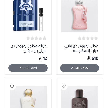
عطر بارفيومز دي مارلي
عينات عطور برفيومز دي
ديلينا إكسكلوسف
مارلي بيرسيفال
12
640
أضف للسلة
أضف للسلة