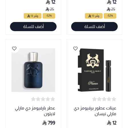
12
12
25
25
-52%
-52%
وفّر 13
وفّر 13
أضف للسلة
أضف للسلة
عينات عطور برفيومز دي
عطر بارفيومز دي مارلي
مارلي نيسان
لايتون
799
12