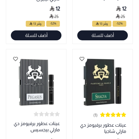
12
12
25
25
-52%
-52%
وفّر 13
وفّر 13
أضف للسلة
أضف للسلة
(1)
عينات عطور برفيومز دي
عينات عطور برفيومز دي
مارلي بيجسيس
مارلي شاجيا