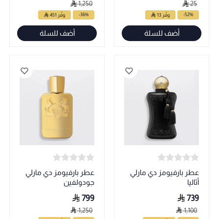
1,250
25
-36%
-52%
وفّر 13
وفّر 451
أضف للسلة
أضف للسلة
عطر بارفيومز دي مارلي
عطر بارفيومز دي مارلي
أثاليا
جودولفين
799
739
1,250
1,100