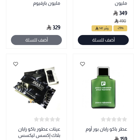
مليون
مليون بارفيوم
349
490
329
-29%
وفّر 141
أضف للسلة
أضف للسلة
عطر باكو رابان بور أوم
عينات عطور باكو رابان
بلاك إكسس ليكسس
159