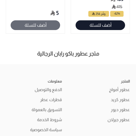
415
5
-62%
وفّر 256
أضف للسلة
أضف للسلة
متجر عطور باكو رابان الرجالية
المتجر
معلومات
عطور أمواج
الدفع والتوصيل
عطور كريد
قطرات عطر
عطور ديور
التسويق بالعمولة
عطور جيرلان
شروط الخدمة
سياسة الخصوصية