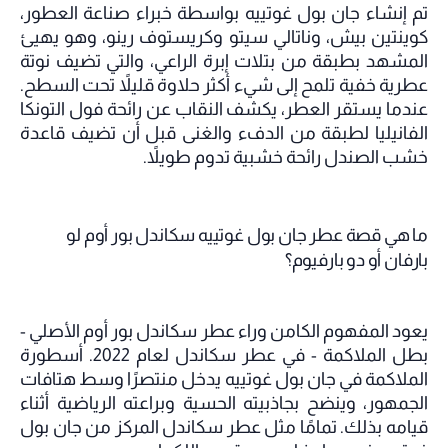
تم إنشاء
جان بول غوتييه
بواسطة خبراء صناعة العطور،
كوينتين بيش، وناتالي سيتو وكريستوف رينو، وهو يهيئ
المشهد بطبقة من بتلات إبرة الراعي، والتي تضيف نوتة
عطرية خفية تلمح إلى شيء أكثر حلاوة قليلاً تحت السطح.
عندما يستقر العطر، يكشف النقاب عن رائحة فول التونكا
الفانيليا لطبقة من الدفء والغنى قبل أن تضيف قاعدة
خشب الصندل رائحة خشبية تدوم طويلاً.
ما هي قصة عطر جان بول غوتييه سكاندل بور أوم لو
بارفان أو دو بارفيوم؟
يعود المفهوم الكامن وراء عطر سكاندل بور أوم الأصلي -
بطل الملاكمة - في عطر سكاندل لعام 2022. أسطورة
الملاكمة في جان بول غوتييه يدخل منتصرًا وسط هتافات
الجمهور، وينضح بجاذبيته الحسية وبراعته الرياضية أثناء
قيامه بذلك. تمامًا مثل عطر سكاندل المركز من جان بول