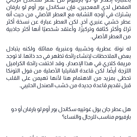
المفضل لدى المعجبين، فإن سكاندل بور أوم لو بارفان
يشترك في أوجه التشابه مع العطر الأصلي من حيث أنه
عطر خشبي عنبري آخر. لكن العطر عبارة عن نسخة أكثر
ثراءً وأكثر كثافة وتركيزًا، وأعتقد شخصيًا أنها أكثر جاذبية
من العطر الأصلي.
له نوتة عطرية وخشبية وعنبرية مماثلة ولكنه يتبادل
بعض الملاحظات لإنشاء رائحة تظهر في حد ذاتها. لا توجد
مريمة كلاري في هذا الإصدار، وقد اختفت رائحة الكراميل
اللزجة أيضًا. لكن قاعدة الفانيليا الأصلية من فول التونكا
تحظى بمزيد من الاهتمام هنا لأنها تهيمن على القلب
قبل تقديم قاعدة جديدة من خشب الصندل الحليبي.
هل عطر جان بول غوتييه سكاندل بور أوم لو بارفان أو دو
بارفيوم مناسب للرجال والنساء؟